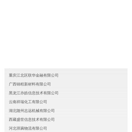
各业务员必须每月一次对客户进行走访，了解产品需求信息及客户
对产品的反映，并将情况及时反馈给台湾智联贸易有限公司。
友情链接
宁夏思达新材料有限公司
上海宝山区兆纳化工有限公司
贵州正大教育集团有限公司
重庆江北区联华金融有限公司
广西锦程新材料有限公司
黑龙江亦皓信息技术有限公司
云南祥瑞化工有限公司
湖北随州志远机械有限公司
西藏盛世信息技术有限公司
河北琪琬物流有限公司